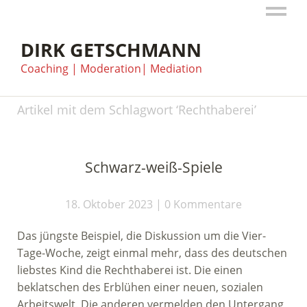
DIRK GETSCHMANN
Coaching | Moderation| Mediation
Artikel mit dem Schlagwort ‘
Rechthaberei
’
Schwarz-weiß-Spiele
18. Oktober 2023
0 Kommentare
Das jüngste Beispiel, die Diskussion um die Vier-
Tage-Woche, zeigt einmal mehr, dass des deutschen
liebstes Kind die Rechthaberei ist. Die einen
beklatschen des Erblühen einer neuen, sozialen
Arbeitswelt. Die anderen vermelden den Untergang