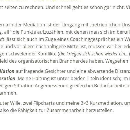
 selten zu rechnen. Und schnell geht es schon gar nicht. Vie
ma in der Mediation ist der Umgang mit „betrieblichen Unsti
g, all´ die Punkte aufzuzählen, mit denen man sich im beru
ft lässt sich auch im Zuge eines Coachinggespräches ein We
e und vor allem nachhaltigere Mittel ist, müssen wir bei jede
en schwelender Konflikte (
die kriegen sich schon wieder ein…
eld des organisatorischen Brandherdes haben. Wegsehen i
iation
auf fragende Gesichter und eine abwartende Distanz 
eration
. Meine Haltung ist unter beiden Titeln identisch;
iligen Situation Angemessenen greifen.bei Bedarf arbeite i
ammen.
guter Wille, zwei Flipcharts und meine 3×3 Kurzmediation, u
 also die Fähigkeit zur Zusammenarbeit herzustellen.