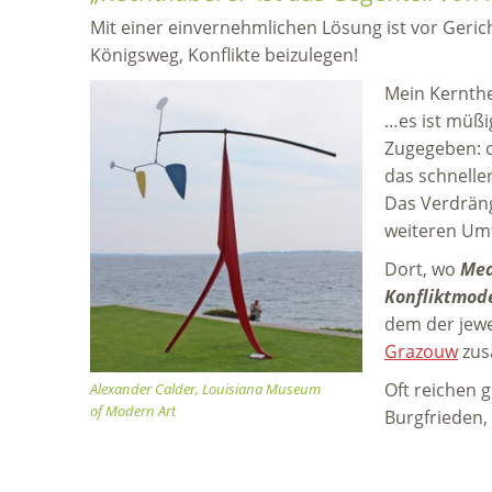
Mit einer einvernehmlichen Lösung ist vor Gericht
Königsweg, Konflikte beizulegen!
Mein Kernthe
…es ist müßi
Zugegeben: o
das schneller
Das Verdräng
weiteren Umf
Dort, wo
Med
Konfliktmod
dem der jewe
Grazouw
zus
Oft reichen 
Alexander Calder, Louisiana Museum
of Modern Art
Burgfrieden,