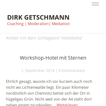
DIRK GETSCHMANN
Coaching | Moderation| Mediation
Artikel mit dem Schlagwort ‘
Hotelkette
’
Workshop-Hotel mit Sternen
1. September 2014
0 Kommentare
Ehrlich gesagt, wusste ich vor kurzem auch noch
nicht wo Lichtenwalde liegt. Ein paar Kilometer
nordöstlich von Chemnitz bettet sich der Ort in
hügeliges Grün. Nicht weit von der A4 steht dort
neben einem prunkvollen …
Weiterlesen