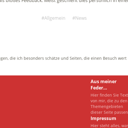
ls bloßes Feedback. Meist geschieht dies persönlich in ei
Allgemein
News
egen, die ich besonders schätze und Seiten, die einen Besuch wert 
Aus meiner
Feder…
Hier finden Sie Tex
von mir, die zu den
Themengebieten
dieser Seite passen
Impressum
Hier steht alles, wa