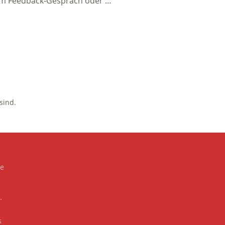
nem Feedback-Gespräch oder …
sind.
te
.
s