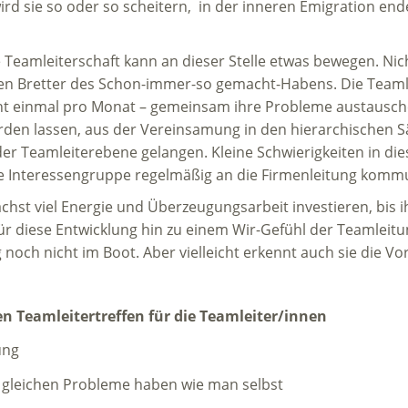
t wird sie so oder so scheitern, in der inneren Emigration en
eamleiterschaft kann an dieser Stelle etwas bewegen. Nich
en Bretter des Schon-immer-so gemacht-Habens. Die Teamlei
eicht einmal pro Monat – gemeinsam ihre Probleme austausche
erden lassen, aus der Vereinsamung in den hierarchischen 
der Teamleiterebene gelangen. Kleine Schwierigkeiten in die
 Interessengruppe regelmäßig an die Firmenleitung kommu
hst viel Energie und Überzeugungsarbeit investieren, bis 
 für diese Entwicklung hin zu einem Wir-Gefühl der Teamleit
noch nicht im Boot. Aber vielleicht erkennt auch sie die Vor
n Teamleitertreffen für die Teamleiter/innen
ung
e gleichen Probleme haben wie man selbst