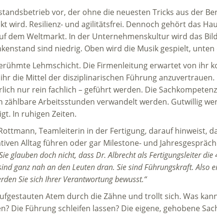
standsbetrieb vor, der ohne die neuesten Tricks aus der Be
kt wird. Resilienz- und agilitätsfrei. Dennoch gehört das Hau
 dem Weltmarkt. In der Unternehmenskultur wird das Bild 
nkenstand sind niedrig. Oben wird die Musik gespielt, unten e
die berühmte Lehmschicht. Die Firmenleitung erwartet von ihr
r die Mittel der disziplinarischen Führung anzuvertrauen.
ürlich nur rein fachlich – geführt werden. Die Sachkompeten
in zählbare Arbeitsstunden verwandelt werden. Gutwillig w
igt. In ruhigen Zeiten.
ottmann, Teamleiterin in der Fertigung, darauf hinweist, d
iven Alltag führen oder gar Milestone- und Jahresgespräch
Sie glauben doch nicht, dass Dr. Albrecht als Fertigungsleiter die
sind ganz nah an den Leuten dran. Sie sind Führungskraft. Also er
erden Sie sich Ihrer Verantwortung bewusst.“
ufgestauten Atem durch die Zähne und trollt sich. Was kann 
n? Die Führung schleifen lassen? Die eigene, gehobene Sac