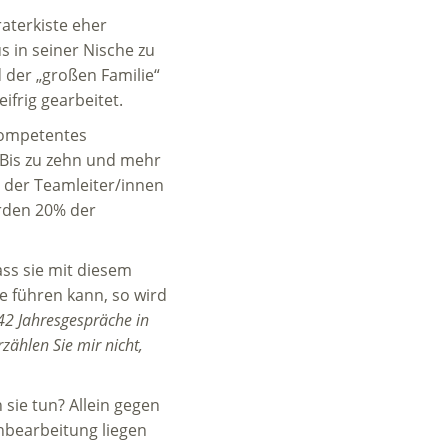
raterkiste eher
s in seiner Nische zu
der „großen Familie“
ifrig gearbeitet.
 kompetentes
 Bis zu zehn und mehr
z der Teamleiter/innen
erden 20% der
ass sie mit diesem
e führen kann, so wird
 42 Jahresgespräche in
zählen Sie mir nicht,
sie tun? Allein gegen
hbearbeitung liegen